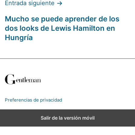
Entrada siguiente
a
Mucho se puede aprender de los
c
dos looks de Lewis Hamilton en
i
Hungría
ó
n
d
e
e
Preferencias de privacidad
n
t
Salir de la versión móvil
r