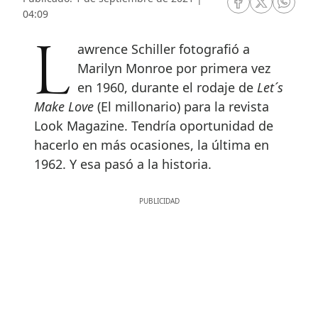
RRSS Facebook
RRSS Twitte
RRSS 
04:09
Lawrence Schiller fotografió a
Marilyn Monroe por primera vez
en 1960, durante el rodaje de
Let´s
Make Love
(El millonario) para la revista
Look Magazine. Tendría oportunidad de
hacerlo en más ocasiones, la última en
1962. Y esa pasó a la historia.