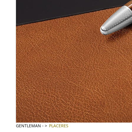
GENTLEMAN
-
PLACERES