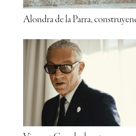
Vincent Cassel: el rostro que
desafió los límites del cine
francés