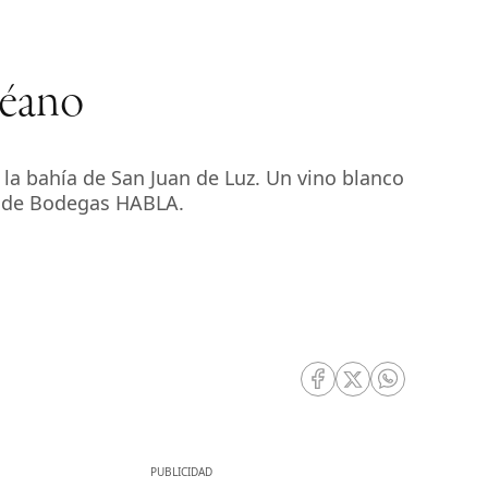
céano
 la bahía de San Juan de Luz. Un vino blanco
a de Bodegas HABLA.
RRSS Facebook
RRSS Twitter
RRSS Whatsa