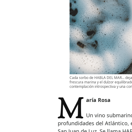
Cada sorbo de HABLA DEL MAR… deja u
frescura marina y el dulzor equilibrado
contemplación introspectiva y una con
María Rosa
Un vino submarino
profundidades del Atlántico, 
San Juan de Luz. Se llama HA