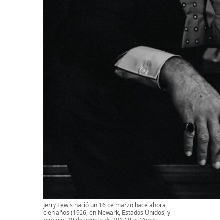
Jerry Lewis nació un 16 de marzo hace ahora
cien años (1926, en Newark, Estados Unidos) y
murió el 20 de agosto de 2017 (Las Vegas,