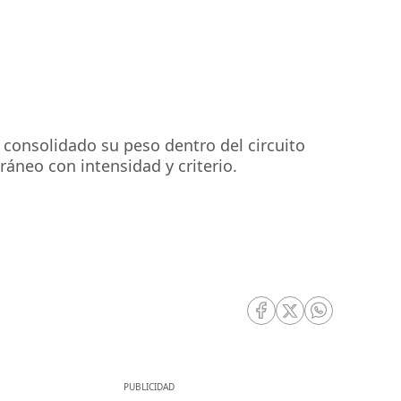
 consolidado su peso dentro del circuito
áneo con intensidad y criterio.
RRSS Facebook
RRSS Twitter
RRSS Whatsa