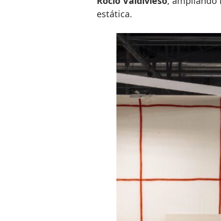
Rocío Valdivieso
, ampliando 
estática.