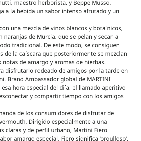
nutti, maestro herborista, y Beppe Musso,
a a la bebida un sabor intenso afrutado y un
 con una mezcla de vinos blancos y bota´nicos,
n naranjas de Murcia, que se pelan y secan a
todo tradicional. De este modo, se consiguen
es de la ca´scara que posteriormente se mezclan
as notas de amargo y aromas de hierbas.
ra disfrutarlo rodeado de amigos por la tarde en
ani, Brand Ambassador global de MARTINI
esa hora especial del di´a, el llamado aperitivo
esconectar y compartir tiempo con los amigos
manda de los consumidores de disfrutar de
 vermouth. Dirigido especialmente a una
s claras y de perfil urbano, Martini Fiero
abor amargo especial. Fiero significa ‘orgulloso’,