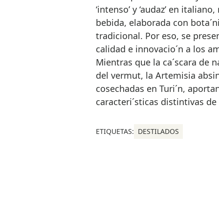
‘intenso’ y ‘audaz’ en italiano
bebida, elaborada con bota´n
tradicional. Por eso, se prese
calidad e innovacio´n a los am
Mientras que la ca´scara de na
del vermut, la Artemisia absi
cosechadas en Turi´n, aportan
caracteri´sticas distintivas de
ETIQUETAS:
DESTILADOS