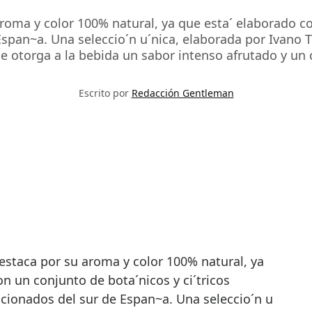
roma y color 100% natural, ya que esta´ elaborado con
pan~a. Una seleccio´n u´nica, elaborada por Ivano 
 otorga a la bebida un sabor intenso afrutado y un c
Escrito por
Redacción Gentleman
n un conjunto de bota´nicos y ci´tricos
ionados del sur de Espan~a. Una seleccio´n u