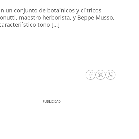
 un conjunto de bota´nicos y ci´tricos
Tonutti, maestro herborista, y Beppe Musso,
aracteri´stico tono […]
RRSS Facebook
RRSS Twitter
RRSS Whatsa