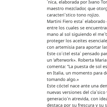
´nica, elaborada por Ivano To
maestro mezclador, que otorg
caracteri´stico tono rojizo.
Martini Fiero esta´ elaborado
entre los cuales se encuentra
mano al sol siguiendo el me´
proteger los aceites esencial
con artemisia para aportar l
Este co´ctel esta´ pensado pa
un ‘afterwork». Roberta Mari
comenta: “La puesta de sol es 
en Italia, un momento para d
tomando algo.»
Este cóctel nace ante una de
nuevas versiones del cla´sico
generacio´n atrevida, con idea
destaca por su frescura y su s