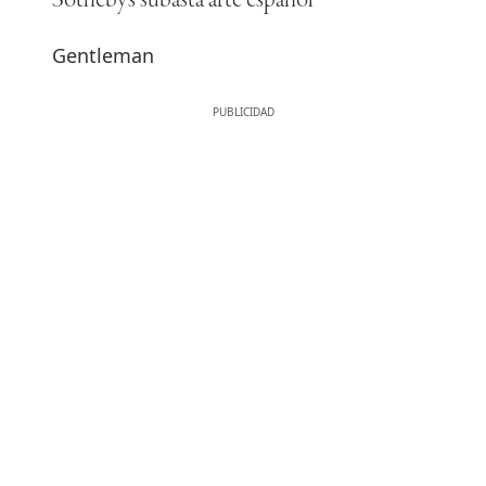
Sotheby’s subasta arte español
Gentleman