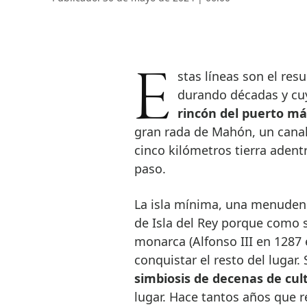
Estas líneas son el resultado inevitable de una seducción que me viene
durando décadas y cu
rincón del puerto má
gran rada de Mahón, un cana
cinco kilómetros tierra adentr
paso.
La isla mínima, una menudenc
de Isla del Rey porque como 
monarca (Alfonso III en 1287 e
conquistar el resto del lugar
simbiosis de decenas de cul
lugar. Hace tantos años que r