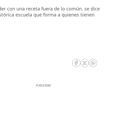
der con una receta fuera de lo común, se dice
istórica escuela que forma a quienes tienen
RRSS Facebook
RRSS Twitter
RRSS Whatsa