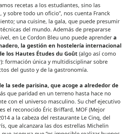
amos recetas a los estudiantes, sino las
, y sobre todo un oficio”, nos cuenta Franck
miento; una cuisine, la gala, que puede presumir
 técnicas del mundo. Además de prepararse
 nivel, en Le Cordon Bleu uno puede aprender
a
adero, la gestión en hostelería internacional
 de los Hautes Études du Goût
(algo así como
): formación única y multidisciplinar sobre
tos del gusto y de la gastronomía.
e la sede parisina, que acoge a alrededor de
s que paridad en un terreno hasta hace no
e con el universo masculino. Su chef ejecutivo
 es el reconocido Éric Briffard, MOF (Mejor
014 a la cabeza del restaurante Le Cinq, del
s, que alcanzara las dos estrellas Michelin
 que asegura que ”es imposible realizar buenos