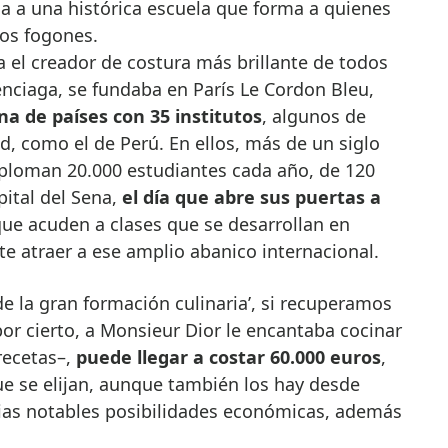
cia a una histórica escuela que forma a quienes
os fogones.
 el creador de costura más brillante de todos
enciaga, se fundaba en París Le Cordon Bleu,
a de países con 35 institutos
, algunos de
d, como el de Perú. En ellos, más de un siglo
iploman 20.000 estudiantes cada año, de 120
pital del Sena,
el día que abre sus puertas a
que acuden a clases que se desarrollan en
te atraer a ese amplio abanico internacional.
 de la gran formación culinaria’, si recuperamos
or cierto, a Monsieur Dior le encantaba cocinar
 recetas–,
puede llegar a costar 60.000 euros
,
e se elijan, aunque también los hay desde
rias notables posibilidades económicas, además