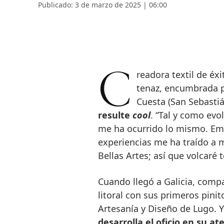
Publicado: 3 de marzo de 2025 | 06:00
Creadora textil de éxito, formadora contrastada e investigadora
tenaz, encumbrada p
Cuesta (San Sebasti
resulte
cool
. “Tal y como evo
me ha ocurrido lo mismo. Em
experiencias me ha traído a 
Bellas Artes; así que volcaré 
Cuando llegó a Galicia, comp
litoral con sus primeros pinit
Artesanía y Diseño de Lugo. Y l
desarrolla el oficio en su at