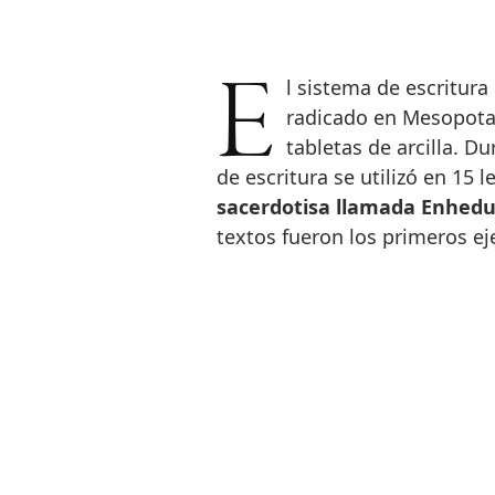
El sistema de escritura más antiguo que se conoce es el cuneiforme –
radicado en Mesopotam
tabletas de arcilla. D
de escritura se utilizó en 15 l
sacerdotisa llamada Enhedua
textos fueron los primeros e