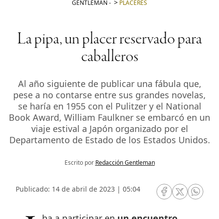
GENTLEMAN
-
PLACERES
La pipa, un placer reservado para
caballeros
Al año siguiente de publicar una fábula que,
pese a no contarse entre sus grandes novelas,
se haría en 1955 con el Pulitzer y el National
Book Award, William Faulkner se embarcó en un
viaje estival a Japón organizado por el
Departamento de Estado de los Estados Unidos.
Escrito por
Redacción Gentleman
Publicado: 14 de abril de 2023 | 05:04
RRSS Facebook
RRSS Twitte
RRSS 
Iba a participar en
un encuentro