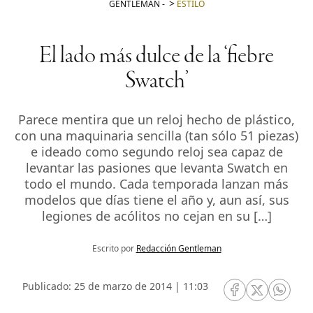
GENTLEMAN
-
ESTILO
El lado más dulce de la ‘fiebre
Swatch’
Parece mentira que un reloj hecho de plástico,
con una maquinaria sencilla (tan sólo 51 piezas)
e ideado como segundo reloj sea capaz de
levantar las pasiones que levanta Swatch en
todo el mundo. Cada temporada lanzan más
modelos que días tiene el año y, aun así, sus
legiones de acólitos no cejan en su […]
Escrito por
Redacción Gentleman
Publicado: 25 de marzo de 2014 | 11:03
RRSS Facebook
RRSS Twitte
RRSS 