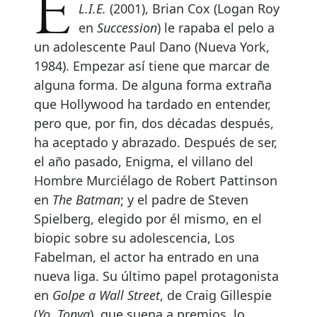
L.I.E.
(2001), Brian Cox (Logan Roy
en
Succession
) le rapaba el pelo a
un adolescente Paul Dano (Nueva York,
1984). Empezar así tiene que marcar de
alguna forma. De alguna forma extraña
que Hollywood ha tardado en entender,
pero que, por fin, dos décadas después,
ha aceptado y abrazado. Después de ser,
el año pasado, Enigma, el villano del
Hombre Murciélago de Robert Pattinson
en
The Batman
; y el padre de Steven
Spielberg, elegido por él mismo, en el
biopic sobre su adolescencia, Los
Fabelman, el actor ha entrado en una
nueva liga. Su último papel protagonista
en
Golpe a Wall Street
, de Craig Gillespie
(
Yo, Tonya
), que suena a premios, lo