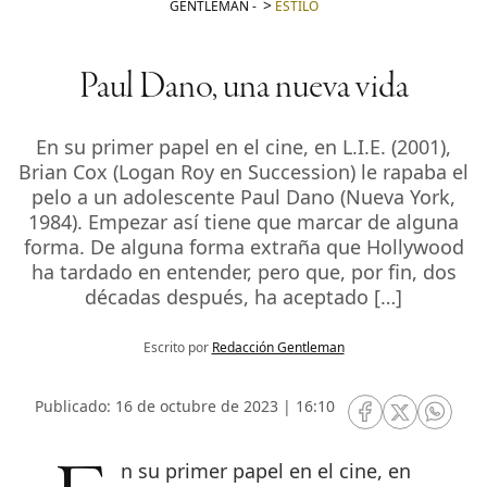
GENTLEMAN
-
ESTILO
Paul Dano, una nueva vida
En su primer papel en el cine, en L.I.E. (2001),
Brian Cox (Logan Roy en Succession) le rapaba el
pelo a un adolescente Paul Dano (Nueva York,
1984). Empezar así tiene que marcar de alguna
forma. De alguna forma extraña que Hollywood
ha tardado en entender, pero que, por fin, dos
décadas después, ha aceptado […]
Escrito por
Redacción Gentleman
Publicado: 16 de octubre de 2023 | 16:10
RRSS Facebook
RRSS Twitte
RRSS 
En su primer papel en el cine, en