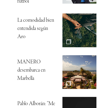
fútbol
La comodidad bien
entendida según
Aro
MANERO
desembarca en
Marbella
Pablo Alborán: “Me