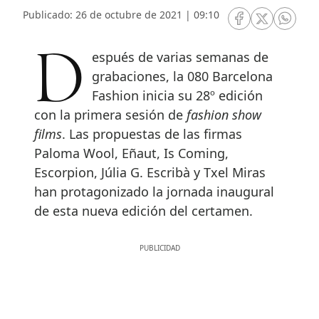
Publicado: 26 de octubre de 2021 | 09:10
RRSS Facebook
RRSS Twitte
RRSS 
Después de varias semanas de
grabaciones, la 080 Barcelona
Fashion inicia su 28º edición
con la primera sesión de
fashion show
films
. Las propuestas de las firmas
Paloma Wool, Eñaut, Is Coming,
Escorpion, Júlia G. Escribà y Txel Miras
han protagonizado la jornada inaugural
de esta nueva edición del certamen.