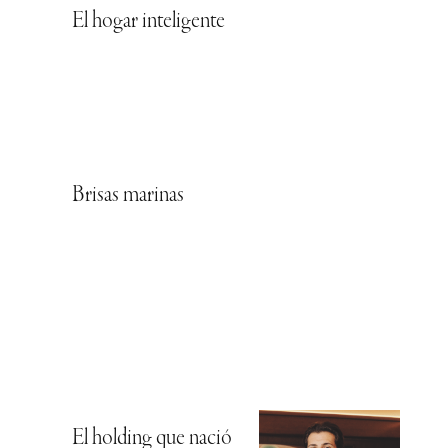
El hogar inteligente
Brisas marinas
El holding que nació