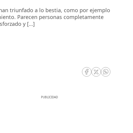
han triunfado a lo bestia, como por ejemplo
imiento. Parecen personas completamente
sforzado y […]
RRSS Facebook
RRSS Twitter
RRSS Whatsa