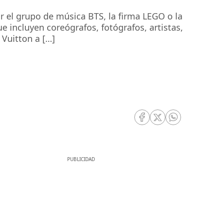
r el grupo de música BTS, la firma LEGO o la
e incluyen coreógrafos, fotógrafos, artistas,
 Vuitton a […]
RRSS Facebook
RRSS Twitter
RRSS Whatsa