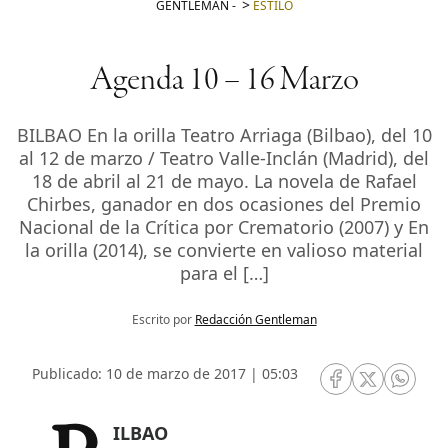
GENTLEMAN
-
ESTILO
Agenda 10 – 16 Marzo
BILBAO En la orilla Teatro Arriaga (Bilbao), del 10
al 12 de marzo / Teatro Valle-Inclán (Madrid), del
18 de abril al 21 de mayo. La novela de Rafael
Chirbes, ganador en dos ocasiones del Premio
Nacional de la Crítica por Crematorio (2007) y En
la orilla (2014), se convierte en valioso material
para el […]
Escrito por
Redacción Gentleman
Publicado: 10 de marzo de 2017 | 05:03
RRSS Facebook
RRSS Twitte
RRSS 
BILBAO