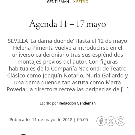
GENTLEMAN
-
ESTILO
Agenda 11 – 17 mayo
SEVILLA ‘La dama duende’ Hasta el 12 de mayo
Helena Pimenta vuelve a introducirse en el
universo calderoniano tras sus espléndidos
montajes previos del autor. Con figuras
habituales de la Compañía Nacional de Teatro
Clásico como Joaquín Notario, Nuria Gallardo y
una dama duende tan astuta como Marta
Poveda; la directora recrea las peripecias de […]
Escrito por
Redacción Gentleman
Publicado: 11 de mayo de 2018 | 05:05
RRSS Facebook
RRSS Twitte
RRSS 