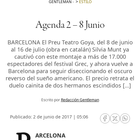
GENTLEMAN
-
ESTILO
Agenda 2 – 8 Junio
BARCELONA El Preu Teatro Goya, del 8 de junio
al 16 de julio (obra en catalán) Silvia Munt ya
cautivó con este montaje a más de 17.000
espectadores del festival Grec, y ahora vuelve a
Barcelona para seguir diseccionando el oscuro
reverso del sueño americano. El precio retrata el
duelo cainita de dos hermanos escindidos […]
Escrito por
Redacción Gentleman
Publicado: 2 de junio de 2017 | 05:06
RRSS Facebook
RRSS Twitte
RRSS 
BARCELONA