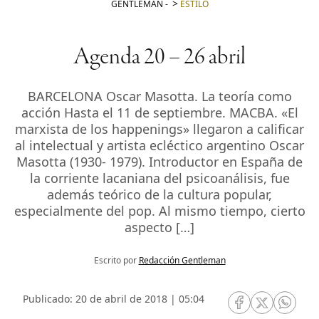
GENTLEMAN
-
ESTILO
Agenda 20 – 26 abril
BARCELONA Oscar Masotta. La teoría como
acción Hasta el 11 de septiembre. MACBA. «El
marxista de los happenings» llegaron a calificar
al intelectual y artista ecléctico argentino Oscar
Masotta (1930- 1979). Introductor en España de
la corriente lacaniana del psicoanálisis, fue
además teórico de la cultura popular,
especialmente del pop. Al mismo tiempo, cierto
aspecto […]
Escrito por
Redacción Gentleman
Publicado: 20 de abril de 2018 | 05:04
RRSS Facebook
RRSS Twitte
RRSS 