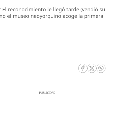
l reconocimiento le llegó tarde (vendió su
ómo el museo neoyorquino acoge la primera
RRSS Facebook
RRSS Twitter
RRSS Whatsa