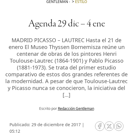
GENTLEMAN
-
ESTILO
Agenda 29 dic – 4 ene
MADRID PICASSO – LAUTREC Hasta el 21 de
enero El Museo Thyssen Bornemisza reúne un
centenar de obras de los pintores Henri
Toulouse-Lautrec (1864-1901) y Pablo Picasso
(1881-1973). Se trata del primer estudio
comparativo de estos dos grandes referentes de
la modernidad. A pesar de que Toulouse-Lautrec
y Picasso nunca se conocieron, la iniciativa del
[…]
Escrito por
Redacción Gentleman
Publicado: 29 de diciembre de 2017 |
RRSS Facebook
RRSS Twitte
RRSS 
05:12