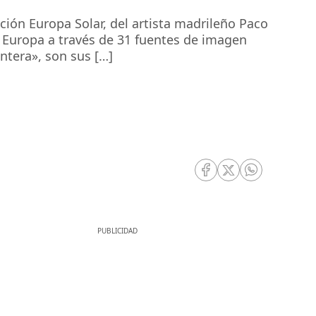
ión Europa Solar, del artista madrileño Paco
da Europa a través de 31 fuentes de imagen
ntera», son sus […]
RRSS Facebook
RRSS Twitter
RRSS Whatsa