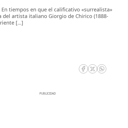
n tiempos en que el calificativo «surrealista»
el artista italiano Giorgio de Chirico (1888-
riente […]
RRSS Facebook
RRSS Twitter
RRSS Whatsa