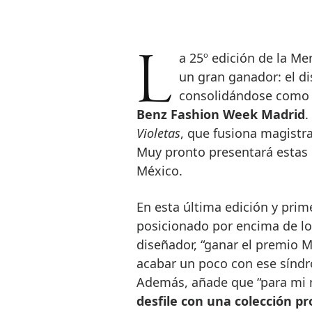
La 25º edición de la Mercedes-Benz Fashion Talent ha clausurado con
un gran ganador: el d
consolidándose como e
Benz Fashion Week Madrid
.
Violetas
, que fusiona magistr
Muy pronto presentará estas
México.
En esta última edición y prime
posicionado por encima de los
diseñador, “ganar el premio 
acabar un poco con ese síndr
Además, añade que “para mi ma
desfile con una colección pr