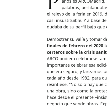
Probablemente la única feria que se ha celebrado en los últimos tres
años es ARCOMadrid. Su
palabras, perfilándol
el relevo de la feria en 2019,
casi insustituible. Y a base 
dudaba de su perfil bajo qu
Demostrar su valía y tomar de
finales de febrero del 2020 
certeros sobre la crisis sanit
ARCO pudiera celebrarse tambi
importante celebrar esa edic
que era seguro, y lanzamos 
cada año desde 1982, para que
resintiese. “No solo hay que
una obra, sino como la protec
hace desde el presente –insi
negocio que vende obras. Exp