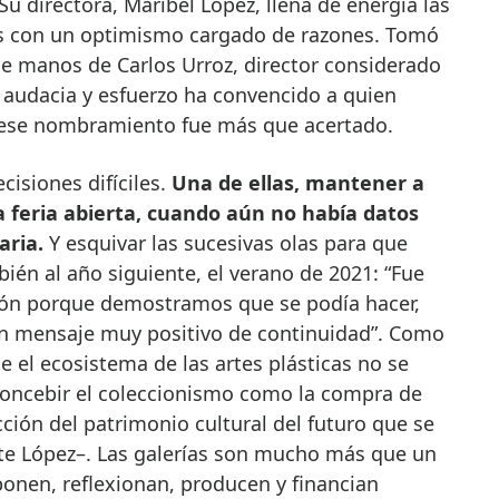
 directora, Maribel López, llena de energía las
as con un optimismo cargado de razones. Tomó
 de manos de Carlos Urroz, director considerado
de audacia y esfuerzo ha convencido a quien
e ese nombramiento fue más que acertado.
cisiones difíciles.
Una de ellas, mantener a
la feria abierta, cuando aún no había datos
aria.
Y esquivar las sucesivas olas para que
én al año siguiente, el verano de 2021: “Fue
ión porque demostramos que se podía hacer,
un mensaje muy positivo de continuidad”. Como
 el ecosistema de las artes plásticas no se
 concebir el coleccionismo como la compra de
ción del patrimonio cultural del futuro que se
ste López–. Las galerías son mucho más que un
onen, reflexionan, producen y financian