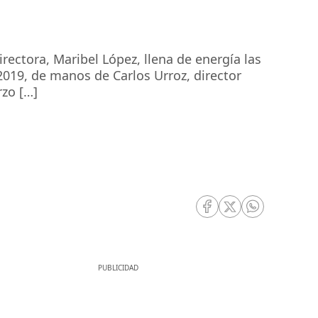
ectora, Maribel López, llena de energía las
2019, de manos de Carlos Urroz, director
rzo […]
RRSS Facebook
RRSS Twitter
RRSS Whatsa