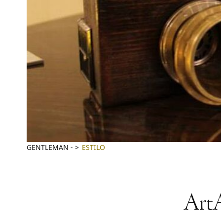
GENTLEMAN
-
ESTILO
ArtA