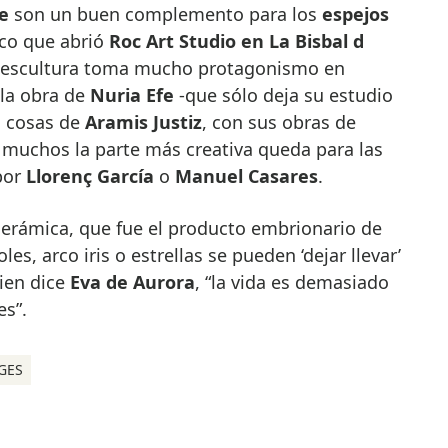
e
son un buen complemento para los
espejos
ico que abrió
Roc Art Studio en La Bisbal d
a escultura toma mucho protagonismo en
la obra de
Nuria Efe
-que sólo deja su estudio
s cosas de
Aramis Justiz
, con sus obras de
 muchos la parte más creativa queda para las
 por
Llorenç García
o
Manuel Casares
.
cerámica, que fue el producto embrionario de
es, arco iris o estrellas se pueden ‘dejar llevar’
ien dice
Eva de Aurora
, “la vida es demasiado
es”.
GES