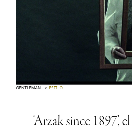
GENTLEMAN
-
ESTILO
‘Arzak since 1897’, e