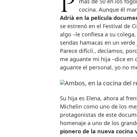
Parece difícil que Juan Mari Arzak encuentre, a sus 78 años de edad –
más de 50 en los fogo
cocina. Aunque él man
Adrià en la película documen
se estrenó en el Festival de 
algo –le confiesa a su colega
sendas hamacas en un verde j
Parece difícil., decíamos, por
me aguante mi hija –dice en 
aguante el personal, yo no me
Su hija es Elena, ahora al fre
Michelin como uno de los me
protagonistas de este documen
homenaje a uno de los grande
pionero de la nueva cocina 