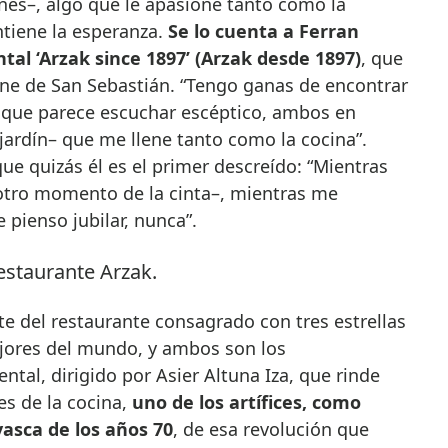
nes–, algo que le apasione tanto como la
tiene la esperanza.
Se lo cuenta a Ferran
tal ‘Arzak since 1897’ (Arzak desde 1897)
, que
Cine de San Sebastián. “Tengo ganas de encontrar
, que parece escuchar escéptico, ambos en
ardín– que me llene tanto como la cocina”.
que quizás él es el primer descreído: “Mientras
otro momento de la cinta–, mientras me
 pienso jubilar, nunca”.
nte del restaurante consagrado con tres estrellas
jores del mundo, y ambos son los
tal, dirigido por Asier Altuna Iza, que rinde
s de la cocina,
uno de los artífices, como
vasca de los años 70
, de esa revolución que