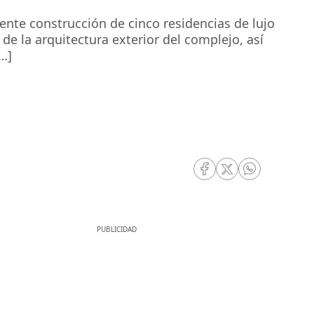
iente construcción de cinco residencias de lujo
de la arquitectura exterior del complejo, así
…]
RRSS Facebook
RRSS Twitter
RRSS Whatsa