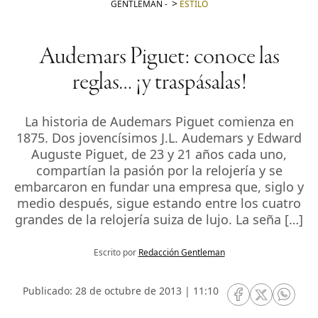
GENTLEMAN
-
ESTILO
Audemars Piguet: conoce las
reglas… ¡y traspásalas!
La historia de Audemars Piguet comienza en
1875. Dos jovencísimos J.L. Audemars y Edward
Auguste Piguet, de 23 y 21 años cada uno,
compartían la pasión por la relojería y se
embarcaron en fundar una empresa que, siglo y
medio después, sigue estando entre los cuatro
grandes de la relojería suiza de lujo. La seña […]
Escrito por
Redacción Gentleman
Publicado: 28 de octubre de 2013 | 11:10
RRSS Facebook
RRSS Twitte
RRSS 