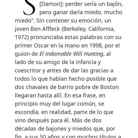
“Se lo acabo de decir a Matt
[Damon]: perder sería un bajón,
pero ganar daría miedo, mucho
miedo”. Sin contener su emoción, un
joven Ben Affleck (Berkeley, California,
1972) pronunciaba estas palabras con su
primer Oscar en la mano en 1998, por el
guion de
El indomable Will Hunting
, al
lado de su amigo de la infancia y
coescritor y antes de dar las gracias a
todos lo que habían hecho posible que
dos chavales de barrio pobre de Boston
llegaran hasta allí. En esa frase, en
principio muy del lugar común, se
escondía, en realidad, parte de lo que
vino después para él. Más de dos
décadas de bajones y miedos que, por
fin, a sus 50 años y con muchos títulos a