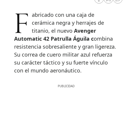
RRSS Facebook
RRSS Twitte
RRSS 
Fabricado con una caja de
cerámica negra y herrajes de
titanio, el nuevo
Avenger
Automatic 42 Patrulla Águila c
ombina
resistencia sobresaliente y gran ligereza.
Su correa de cuero militar azul refuerza
su carácter táctico y su fuerte vínculo
con el mundo aeronáutico.