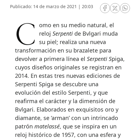
Publicado: 14 de marzo de 2021 | 20:03
RRSS Facebook
RRSS Twitte
RRSS 
Como en su medio natural, el
reloj
Serpenti
de Bvlgari muda
su piel; realiza una nueva
transformación en su brazalete para
devolver a primera línea el
Serpenti S
piga,
cuyos diseños originales se registran en
2014. En estas tres nuevas ediciones de
Serpenti Spiga se descubre una
evolución del estilo Serpenti, y que
reafirma el carácter y la dimensión de
Bvlgari. Elaborados en exquisitos oro y
diamante, se ‘arman’ con un intrincado
patrón
matelassé
, que se inspira en un
reloj histórico de 1957, con una esfera y