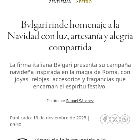
GENTLEMAN
-
ESTILO
Bvlgari rinde homenaje a la
Navidad con luz, artesanía y alegría
compartida
La firma italiana Bvlgari presenta su campaña
navideña inspirada en la magia de Roma, con
joyas, relojes, accesorios y fragancias que
encarnan el espíritu festivo.
Escrito por
Raquel Sánchez
Publicado: 13 de noviembre de 2025 |
RRSS Facebook
RRSS Twitte
RRSS 
09:50