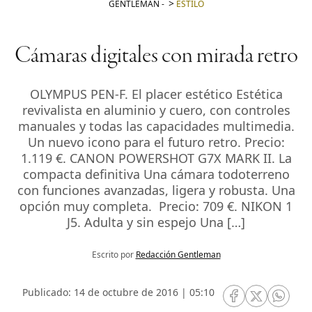
GENTLEMAN
-
ESTILO
Cámaras digitales con mirada retro
OLYMPUS PEN-F. El placer estético Estética
revivalista en aluminio y cuero, con controles
manuales y todas las capacidades multimedia.
Un nuevo icono para el futuro retro. Precio:
1.119 €. CANON POWERSHOT G7X MARK II. La
compacta definitiva Una cámara todoterreno
con funciones avanzadas, ligera y robusta. Una
opción muy completa. Precio: 709 €. NIKON 1
J5. Adulta y sin espejo Una […]
Escrito por
Redacción Gentleman
Publicado: 14 de octubre de 2016 | 05:10
RRSS Facebook
RRSS Twitte
RRSS 