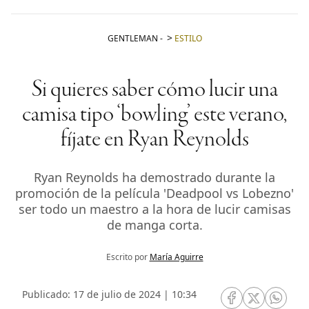
GENTLEMAN
-
ESTILO
Si quieres saber cómo lucir una
camisa tipo ‘bowling’ este verano,
fíjate en Ryan Reynolds
Ryan Reynolds ha demostrado durante la
promoción de la película 'Deadpool vs Lobezno'
ser todo un maestro a la hora de lucir camisas
de manga corta.
Escrito por
María Aguirre
Publicado: 17 de julio de 2024 | 10:34
RRSS Facebook
RRSS Twitte
RRSS 