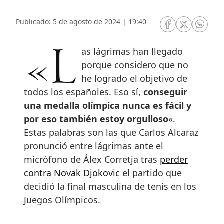
Publicado: 5 de agosto de 2024 | 19:40
RRSS Facebook
RRSS Twitte
RRSS 
«Las lágrimas han llegado
porque considero que no
he logrado el objetivo de
todos los españoles. Eso sí,
conseguir
una medalla olímpica nunca es fácil y
por eso también estoy orgulloso
«.
Estas palabras son las que Carlos Alcaraz
pronunció entre lágrimas ante el
micrófono de Álex Corretja tras
perder
contra Novak Djokovic
el partido que
decidió la final masculina de tenis en los
Juegos Olímpicos.