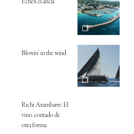
Echen el ancla
Blowin’ in the wind
Richi Arambarri: El
vino, contado de
otra forma