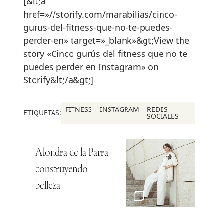
[&lt;a
href=»//storify.com/marabilias/cinco-
gurus-del-fitness-que-no-te-puedes-
perder-en» target=»_blank»&gt;View the
story «Cinco gurús del fitness que no te
puedes perder en Instagram» on
Storify&lt;/a&gt;]
FITNESS
INSTAGRAM
REDES
ETIQUETAS:
SOCIALES
Alondra de la Parra,
construyendo
belleza