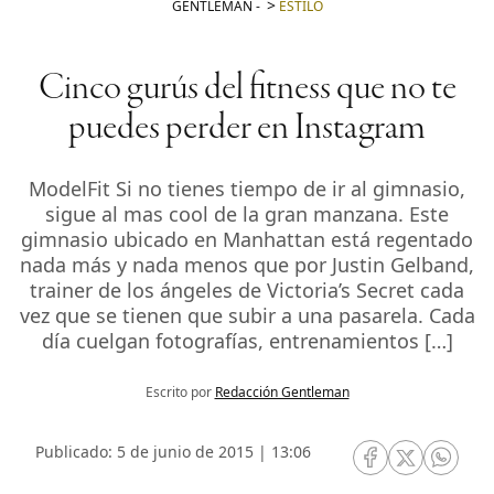
GENTLEMAN
-
ESTILO
Cinco gurús del fitness que no te
puedes perder en Instagram
ModelFit Si no tienes tiempo de ir al gimnasio,
sigue al mas cool de la gran manzana. Este
gimnasio ubicado en Manhattan está regentado
nada más y nada menos que por Justin Gelband,
trainer de los ángeles de Victoria’s Secret cada
vez que se tienen que subir a una pasarela. Cada
día cuelgan fotografías, entrenamientos […]
Escrito por
Redacción Gentleman
Publicado: 5 de junio de 2015 | 13:06
RRSS Facebook
RRSS Twitte
RRSS 