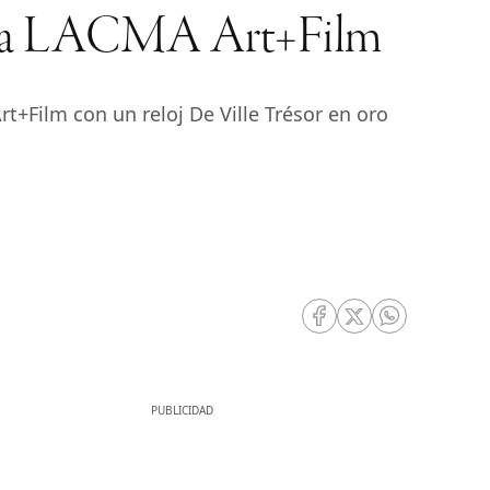
gala LACMA Art+Film
+Film con un reloj De Ville Trésor en oro
RRSS Facebook
RRSS Twitter
RRSS Whatsa