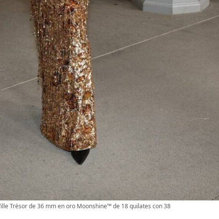
Ville Trésor de 36 mm en oro Moonshine™ de 18 quilates con 38