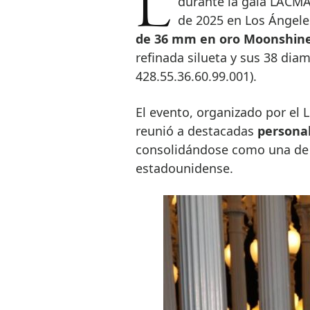
La embajadora de OMEGA, Cindy Crawford, lució un reloj de la firma
durante la gala LACMA
de 2025 en Los Ángeles
de 36 mm en oro Moonshine
refinada silueta y sus 38 dia
428.55.36.60.99.001).
El evento, organizado por el
reunió a destacadas
personal
consolidándose como una de la
estadounidense.