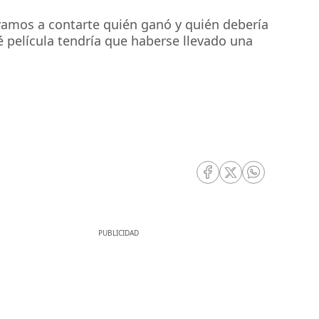
 vamos a contarte quién ganó y quién debería
é película tendría que haberse llevado una
RRSS Facebook
RRSS Twitter
RRSS Whatsa