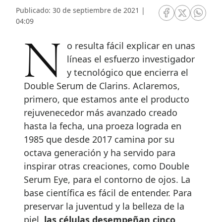
Publicado: 30 de septiembre de 2021 |
RRSS Facebook
RRSS Twitte
RRSS 
04:09
No resulta fácil explicar en unas
líneas el esfuerzo investigador
y tecnológico que encierra el
Double Serum de Clarins. Aclaremos,
primero, que estamos ante el producto
rejuvenecedor más avanzado creado
hasta la fecha, una proeza lograda en
1985 que desde 2017 camina por su
octava generación y ha servido para
inspirar otras creaciones, como Double
Serum Eye, para el contorno de ojos. La
base científica es fácil de entender. Para
preservar la juventud y la belleza de la
piel,
las células desempeñan cinco