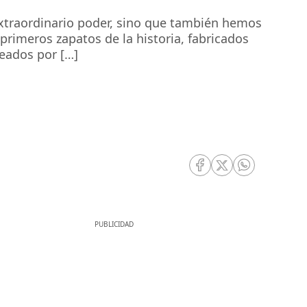
extraordinario poder, sino que también hemos
rimeros zapatos de la historia, fabricados
eados por […]
RRSS Facebook
RRSS Twitter
RRSS Whatsa