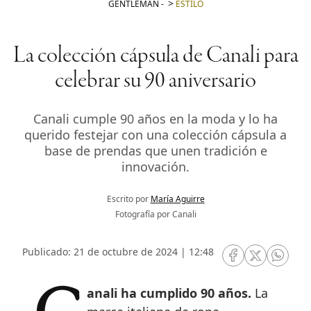
GENTLEMAN
-
ESTILO
La colección cápsula de Canali para
celebrar su 90 aniversario
Canali cumple 90 años en la moda y lo ha
querido festejar con una colección cápsula a
base de prendas que unen tradición e
innovación.
Escrito por
María Aguirre
Fotografía por Canali
Publicado: 21 de octubre de 2024 | 12:48
RRSS Facebook
RRSS Twitte
RRSS 
Canali ha cumplido 90 años.
La