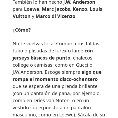
También lo han hecho J
.W. Anderson
para
Loewe
,
Marc Jacobs
,
Kenzo
,
Louis
Vuitton
y
Marco di Vicenzo
.
¿
C
ó
mo?
No te vuelvas loca. Combina tus faldas
tubo o plisadas de lurex o lamé
con
jerseys b
á
sicos de punto
, chalecos
college o camisas, como en Gucci o
J.W.Anderson. Escoge siempre
algo que
rompa el momento disco-ochentero
que se espera de una prenda brillante
(con un pantalón de pana, por ejemplo,
como en Dries van Noten, o en un
vestido superpuesto a un pantalón
masculino, como en Loewe). Sácala de su